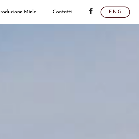
roduzione Miele
Contatti
ENG